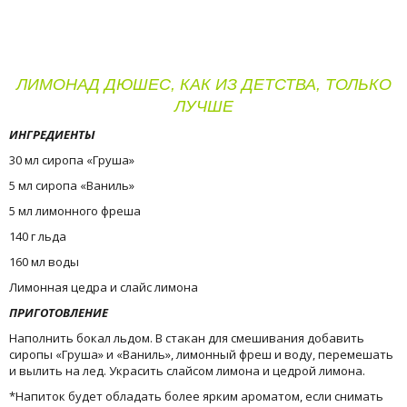
ЛИМОНАД ДЮШЕС, КАК ИЗ ДЕТСТВА, ТОЛЬКО
ЛУЧШЕ
ИНГРЕДИЕНТЫ
30 мл сиропа «Груша»
5 мл сиропа «Ваниль»
5 мл лимонного фреша
140 г льда
160 мл воды
Лимонная цедра и слайс лимона
ПРИГОТОВЛЕНИЕ
Наполнить бокал льдом. В стакан для смешивания добавить
сиропы «Груша» и «Ваниль», лимонный фреш и воду, перемешать
и вылить на лед. Украсить слайсом лимона и цедрой лимона.
*Напиток будет обладать более ярким ароматом, если снимать