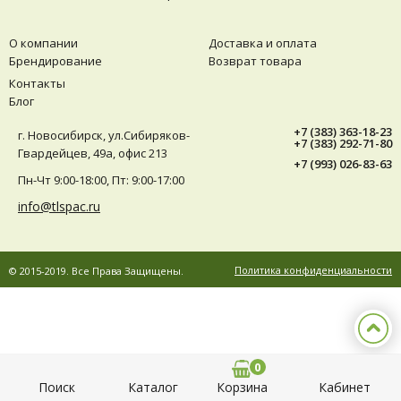
О компании
Доставка и оплата
Брендирование
Возврат товара
Вид упаковки
Контакты
Блог
+7 (383) 363-18-23
г. Новосибирск, ул.Сибиряков-
+7 (383) 292-71-80
Гвардейцев, 49а, офис 213
Цвет/Дизайн
+7 (993) 026-83-63
Пн-Чт 9:00-18:00, Пт: 9:00-17:00
info@tlspac.ru
Ёмкость (мл)
Политика конфиденциальности
© 2015-2019. Все Права Защищены.
Диаметр (мм)
0
Поиск
Каталог
Корзина
Кабинет