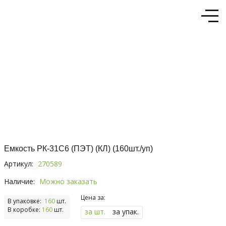
Емкость РК-31С6 (ПЭТ) (КЛ) (160шт./уп)
Артикул:
270589
Наличие:
Можно заказать
Цена за:
В упаковке:
160
шт.
В коробке:
160
шт.
за шт.
за упак.