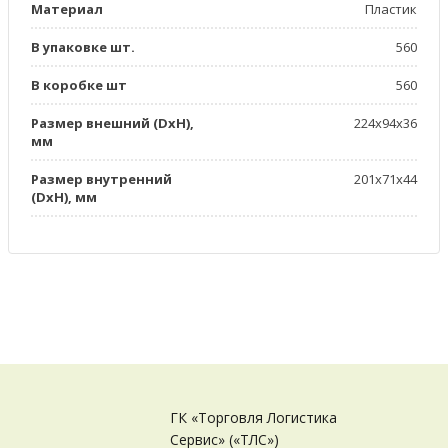
Материал
Пластик
В упаковке шт.
560
В коробке шт
560
Размер внешний (DxН),
224х94х36
мм
Размер внутренний
201х71х44
(DxH), мм
ГК «Торговля Логистика
Сервис» («ТЛС»)