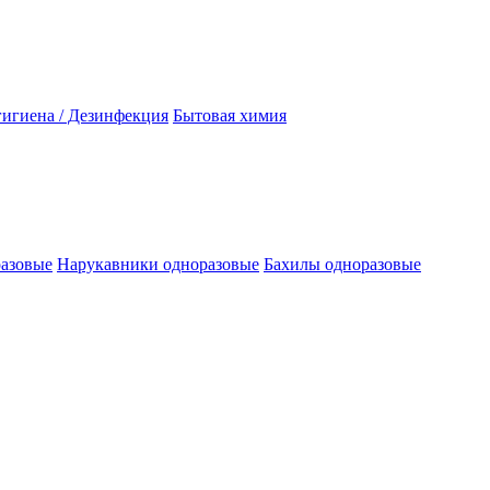
гигиена / Дезинфекция
Бытовая химия
разовые
Нарукавники одноразовые
Бахилы одноразовые