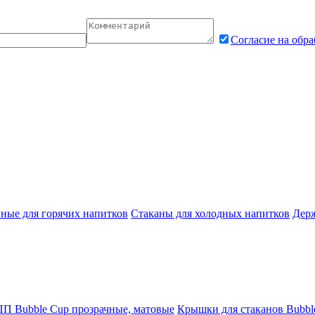
Согласие на обр
ные для горячих напитков
Стаканы для холодных напитков
Держ
П Bubble Cup прозрачные, матовые
Крышки для стаканов Bubb