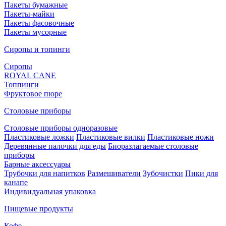
Пакеты бумажные
Пакеты-майки
Пакеты фасовочные
Пакеты мусорные
Сиропы и топинги
Сиропы
ROYAL CANE
Топпинги
Фруктовое пюре
Столовые приборы
Столовые приборы одноразовые
Пластиковые ложки
Пластиковые вилки
Пластиковые ножи
Деревянные палочки для еды
Биоразлагаемые столовые
приборы
Барные аксессуары
Трубочки для напитков
Размешиватели
Зубочистки
Пики для
канапе
Индивидуальная упаковка
Пищевые продукты
Кофе