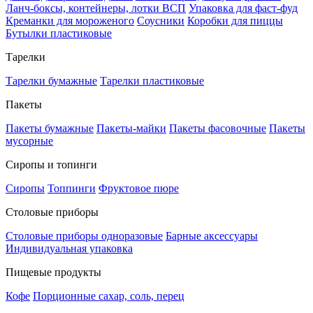
Ланч-боксы, контейнеры, лотки ВСП
Упаковка для фаст-фуд
Креманки для мороженого
Соусники
Коробки для пиццы
Бутылки пластиковые
Тарелки
Тарелки бумажные
Тарелки пластиковые
Пакеты
Пакеты бумажные
Пакеты-майки
Пакеты фасовочные
Пакеты
мусорные
Сиропы и топинги
Сиропы
Топпинги
Фруктовое пюре
Столовые приборы
Столовые приборы одноразовые
Барные аксессуары
Индивидуальная упаковка
Пищевые продукты
Кофе
Порционные сахар, соль, перец