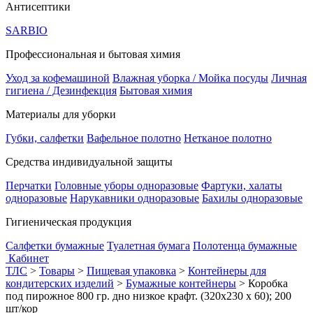
Антисептики
SARBIO
Профессиональная и бытовая химия
Уход за кофемашиной
Влажная уборка / Мойка посуды
Личная
гигиена / Дезинфекция
Бытовая химия
Материалы для уборки
Губки, салфетки
Вафельное полотно
Нетканое полотно
Средства индивидуальной защиты
Перчатки
Головные уборы одноразовые
Фартуки, халаты
одноразовые
Нарукавники одноразовые
Бахилы одноразовые
Гигиеническая продукция
Салфетки бумажные
Туалетная бумага
Полотенца бумажные
Кабинет
ТЛС
>
Товары
>
Пищевая упаковка
>
Контейнеры для
кондитерских изделий
>
Бумажные контейнеры
>
Коробка
под пирожное 800 гр. дно низкое крафт. (320х230 х 60); 200
шт/кор