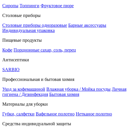
Сиропы
Топпинги
Фруктовое пюре
Столовые приборы
Столовые приборы одноразовые
Барные аксессуары
Индивидуальная упаковка
Пищевые продукты
Кофе
Порционные сахар, соль, перец
Антисептики
SARBIO
Профессиональная и бытовая химия
Уход за кофемашиной
Влажная уборка / Мойка посуды
Личная
гигиена / Дезинфекция
Бытовая химия
Материалы для уборки
Губки, салфетки
Вафельное полотно
Нетканое полотно
Средства индивидуальной защиты