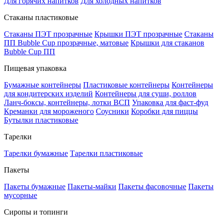
Для горячих напитков
Для холодных напитков
Стаканы пластиковые
Стаканы ПЭТ прозрачные
Крышки ПЭТ прозрачные
Стаканы
ПП Bubble Cup прозрачные, матовые
Крышки для стаканов
Bubble Cup ПП
Пищевая упаковка
Бумажные контейнеры
Пластиковые контейнеры
Контейнеры
для кондитерских изделий
Контейнеры для суши, роллов
Ланч-боксы, контейнеры, лотки ВСП
Упаковка для фаст-фуд
Креманки для мороженого
Соусники
Коробки для пиццы
Бутылки пластиковые
Тарелки
Тарелки бумажные
Тарелки пластиковые
Пакеты
Пакеты бумажные
Пакеты-майки
Пакеты фасовочные
Пакеты
мусорные
Сиропы и топинги