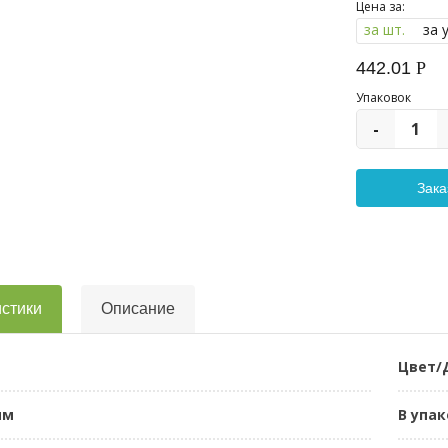
Цена за:
за шт.
за 
442.01
Р
Упаковок
-
стики
Описание
Цвет/
мм
В упак