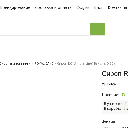
Брендирование
Доставка и оплата
Скидки
Блог
Контакты
Сиропы и топпинги
>
ROYAL CANE
>
Сироп RC “Simple Line” Ваниль, 0,25 л
Сироп RC
Артикул:
Наличие:
Ес
В упаковке:
1
В коробке:
6
ш
Цена за:
за шт.
за у