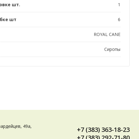
овке шт.
1
обке шт
6
ROYAL CANE
Сиропы
вардейцев, 49а,
+7 (383) 363-18-23
+7 (383) 292-71-80