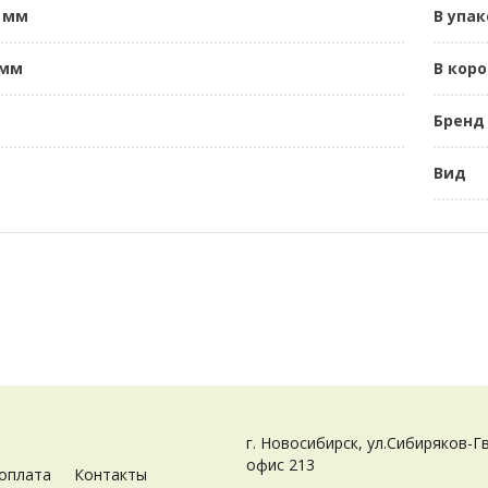
 мм
В упак
 мм
В кор
Бренд
Вид
г. Новосибирск, ул.Сибиряков-Г
офис 213
 оплата
Контакты