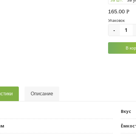
165.00
Р
Упаковок
-
стики
Описание
Вкус
мм
Ёмкос