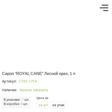
Сироп “RОYAL CANE” Лесной орех, 1 л
Артикул:
СТ65-1754
Наличие:
Можно заказать
Цена за:
В упаковке:
1
шт.
В коробке:
6
шт.
за шт.
за упак.