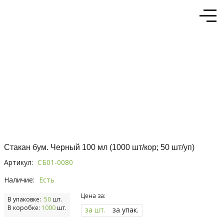
Стакан бум. Черный 100 мл (1000 шт/кор; 50 шт/уп)
Артикул:
СБ01-0080
Наличие:
Есть
Цена за:
В упаковке:
50
шт.
В коробке:
1000
шт.
за шт.
за упак.