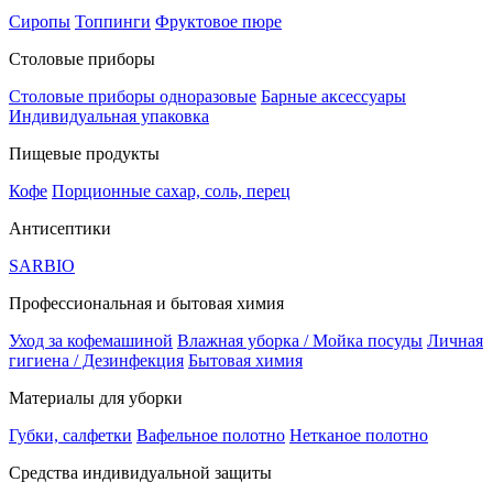
Сиропы
Топпинги
Фруктовое пюре
Столовые приборы
Столовые приборы одноразовые
Барные аксессуары
Индивидуальная упаковка
Пищевые продукты
Кофе
Порционные сахар, соль, перец
Антисептики
SARBIO
Профессиональная и бытовая химия
Уход за кофемашиной
Влажная уборка / Мойка посуды
Личная
гигиена / Дезинфекция
Бытовая химия
Материалы для уборки
Губки, салфетки
Вафельное полотно
Нетканое полотно
Средства индивидуальной защиты