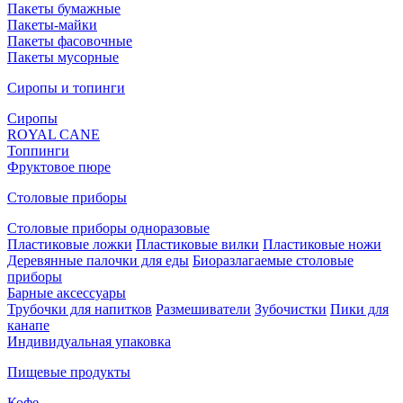
Пакеты бумажные
Пакеты-майки
Пакеты фасовочные
Пакеты мусорные
Сиропы и топинги
Сиропы
ROYAL CANE
Топпинги
Фруктовое пюре
Столовые приборы
Столовые приборы одноразовые
Пластиковые ложки
Пластиковые вилки
Пластиковые ножи
Деревянные палочки для еды
Биоразлагаемые столовые
приборы
Барные аксессуары
Трубочки для напитков
Размешиватели
Зубочистки
Пики для
канапе
Индивидуальная упаковка
Пищевые продукты
Кофе