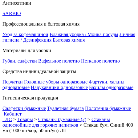
Антисептики
SARBIO
Профессиональная и бытовая химия
Уход за кофемашиной
Влажная уборка / Мойка посуды
Личная
гигиена / Дезинфекция
Бытовая химия
Материалы для уборки
Губки, салфетки
Вафельное полотно
Нетканое полотно
Средства индивидуальной защиты
Перчатки
Головные уборы одноразовые
Фартуки, халаты
одноразовые
Нарукавники одноразовые
Бахилы одноразовые
Гигиеническая продукция
Салфетки бумажные
Туалетная бумага
Полотенца бумажные
Кабинет
ТЛС
>
Товары
>
Стаканы бумажные (2)
>
Стаканы
однослойные для горячих напитков
>
Стакан бум. Синий 400
мл (1000 шт/кор, 50 шт/уп) ЛП