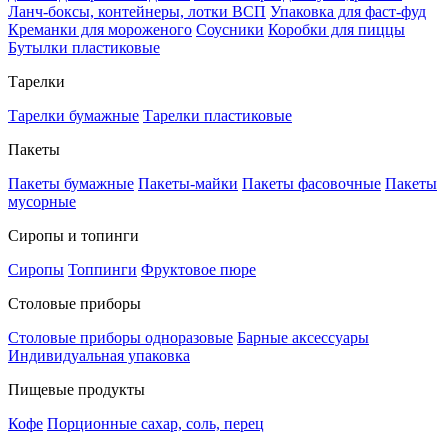
Ланч-боксы, контейнеры, лотки ВСП
Упаковка для фаст-фуд
Креманки для мороженого
Соусники
Коробки для пиццы
Бутылки пластиковые
Тарелки
Тарелки бумажные
Тарелки пластиковые
Пакеты
Пакеты бумажные
Пакеты-майки
Пакеты фасовочные
Пакеты
мусорные
Сиропы и топинги
Сиропы
Топпинги
Фруктовое пюре
Столовые приборы
Столовые приборы одноразовые
Барные аксессуары
Индивидуальная упаковка
Пищевые продукты
Кофе
Порционные сахар, соль, перец