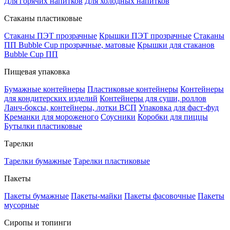
Для горячих напитков
Для холодных напитков
Стаканы пластиковые
Стаканы ПЭТ прозрачные
Крышки ПЭТ прозрачные
Стаканы
ПП Bubble Cup прозрачные, матовые
Крышки для стаканов
Bubble Cup ПП
Пищевая упаковка
Бумажные контейнеры
Пластиковые контейнеры
Контейнеры
для кондитерских изделий
Контейнеры для суши, роллов
Ланч-боксы, контейнеры, лотки ВСП
Упаковка для фаст-фуд
Креманки для мороженого
Соусники
Коробки для пиццы
Бутылки пластиковые
Тарелки
Тарелки бумажные
Тарелки пластиковые
Пакеты
Пакеты бумажные
Пакеты-майки
Пакеты фасовочные
Пакеты
мусорные
Сиропы и топинги