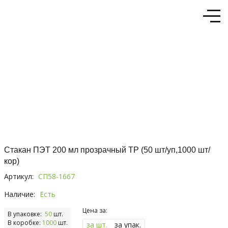
Стакан ПЭТ 200 мл прозрачный ТР (50 шт/уп,1000 шт/
кор)
Артикул:
СП58-1667
Наличие:
Есть
Цена за:
В упаковке:
50
шт.
В коробке:
1000
шт.
за шт.
за упак.