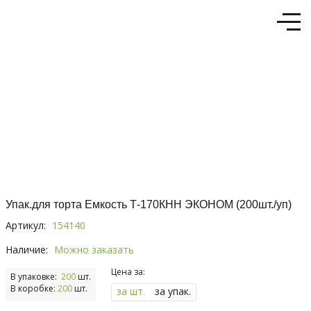
Упак.для торта Емкость Т-170КНН ЭКОНОМ (200шт./уп)
Артикул:
154140
Наличие:
Можно заказать
Цена за:
В упаковке:
200
шт.
В коробке:
200
шт.
за шт.
за упак.