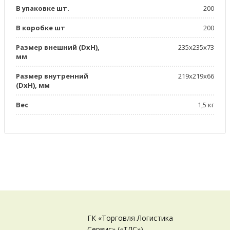
В упаковке шт.
200
В коробке шт
200
Размер внешний (DxН),
235х235х73
мм
Размер внутренний
219х219х66
(DxH), мм
Вес
1,5 кг
ГК «Торговля Логистика
Сервис» («ТЛС»)