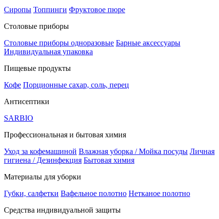
Сиропы
Топпинги
Фруктовое пюре
Столовые приборы
Столовые приборы одноразовые
Барные аксессуары
Индивидуальная упаковка
Пищевые продукты
Кофе
Порционные сахар, соль, перец
Антисептики
SARBIO
Профессиональная и бытовая химия
Уход за кофемашиной
Влажная уборка / Мойка посуды
Личная
гигиена / Дезинфекция
Бытовая химия
Материалы для уборки
Губки, салфетки
Вафельное полотно
Нетканое полотно
Средства индивидуальной защиты