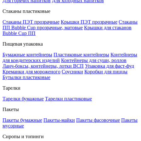
Для горячих напитков
Для холодных напитков
Стаканы пластиковые
Стаканы ПЭТ прозрачные
Крышки ПЭТ прозрачные
Стаканы
ПП Bubble Cup прозрачные, матовые
Крышки для стаканов
Bubble Cup ПП
Пищевая упаковка
Бумажные контейнеры
Пластиковые контейнеры
Контейнеры
для кондитерских изделий
Контейнеры для суши, роллов
Ланч-боксы, контейнеры, лотки ВСП
Упаковка для фаст-фуд
Креманки для мороженого
Соусники
Коробки для пиццы
Бутылки пластиковые
Тарелки
Тарелки бумажные
Тарелки пластиковые
Пакеты
Пакеты бумажные
Пакеты-майки
Пакеты фасовочные
Пакеты
мусорные
Сиропы и топинги