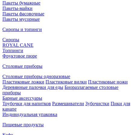
Пакеты бумажные
Пакеты-майки
Пакеты фасовочные
Пакеты мусорные
Сиропы и топинги
Сиропы
ROYAL CANE
Топпинги
Фруктовое пюре
Столовые приборы
Столовые приборы одноразовые
Пластиковые ложки
Пластиковые вилки
Пластиковые ножи
Деревянные палочки для еды
Биоразлагаемые столовые
приборы
Барные аксессуары
Трубочки для напитков
Размешиватели
Зубочистки
Пики для
канапе
Индивидуальная упаковка
Пищевые продукты
Кофе