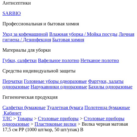
Антисептики
SARBIO
Профессиональная и бытовая химия
Уход за кофемашиной
Влажная уборка / Мойка посуды
Личная
гигиена / Дезинфекция
Бытовая химия
Материалы для уборки
Губки, салфетки
Вафельное полотно
Нетканое полотно
Средства индивидуальной защиты
Перчатки
Головные уборы одноразовые
Фартуки, халаты
одноразовые
Нарукавники одноразовые
Бахилы одноразовые
Гигиеническая продукция
Салфетки бумажные
Туалетная бумага
Полотенца бумажные
Кабинет
ТЛС
>
Товары
>
Столовые приборы
>
Столовые приборы
одноразовые
>
Пластиковые вилки
>
Вилка черная матовая
17,5 см РР (1000 шт/кор, 50 шт/упак) В