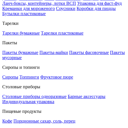
Ланч-боксы, контейнеры, лотки ВСП
Упаковка для фаст-фуд
Креманки для мороженого
Соусники
Коробки для пиццы
Бутылки пластиковые
Тарелки
Тарелки бумажные
Тарелки пластиковые
Пакеты
Пакеты бумажные
Пакеты-майки
Пакеты фасовочные
Пакеты
мусорные
Сиропы и топинги
Сиропы
Топпинги
Фруктовое пюре
Столовые приборы
Столовые приборы одноразовые
Барные аксессуары
Индивидуальная упаковка
Пищевые продукты
Кофе
Порционные сахар, соль, перец